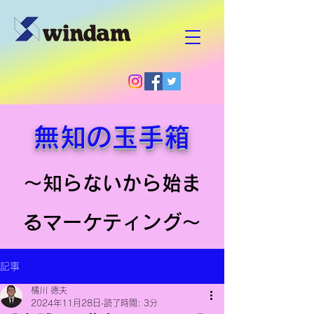
無知の玉手箱
～知らないから始ま
るマーケティング～
記事
橘川 徳夫
2024年11月28日
読了時間: 3分