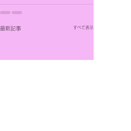
すべて表示
最新記事
【実践PR講座 その30】
【実践PR講座 