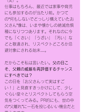
（笑）。
仕事はもちろん、最近では家事や育児
にも参加するのが当たり前。かつて
の“何もしないでどっしり構えていたお
父さん”像は、いまや懐かしの絶滅危惧
種になりつつあります。それなのに今
でも「くさい」「うざい」「汚い」な
どと敬遠され、リスペクトどころか忌
避対象にされる始末…。
だからこそ私は言いたい。
父の日こ
そ、父親の威厳を再評価するチャンス
にすべきでは？
この日を「お父さんって実はすご
い！」と見直すきっかけにして、少し
ぐらい堂々とリスペクトしてもらう空
気をつくってみる。PR的にも、世の中
の“父離れ”に一石を投じるいい機会だと