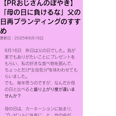
【PRおじさんのぼやき】
「母の日に負けるな」父の
日再ブランディングのすす
め
更新日：
2025年6月16日
6月16日　昨日は父の日でした。我が
家でもありがたいことにプレゼントを
もらい、私の好きな食べ物を囲んで、
ちょっとだけ“主役気分”を味わわせても
らいました。
でも、毎年思うのですが、なんだか母
の日と比べると
盛り上がり度が違いま
せんか？
母の日は、カーネーションに始まり、
プレゼントに外食に…と、世の中が