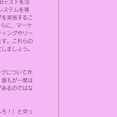
/Bテストを活
システムを導
グを実施するこ
さらに、マーケ
ティングやリー
ます。これらの
立しましょう。
ングについて作
、誰もが一度は
があるのではな
しろ！」と突っ