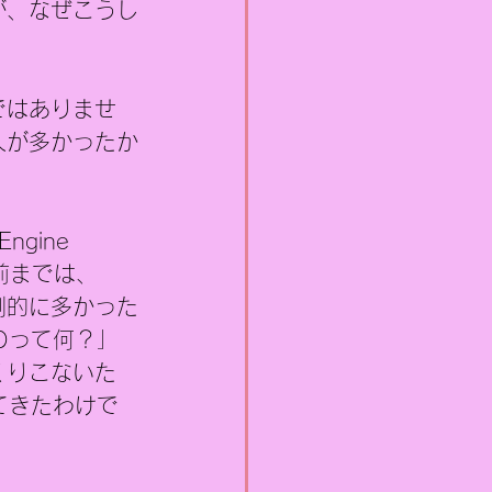
が、なぜこうし
ではありませ
人が多かったか
gine 
年前までは、
倒的に多かった
Oって何？」
くりこないた
てきたわけで