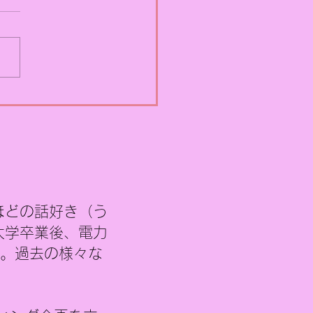
ればいいのか
えて「自分ならこうする」
う提言～ 原子力のPRについ
、4月15日のコラムで一応
切りをつけたつもりでし
 しかし振り返ってみると、
論に終始してしまい、「で
うすればいいのか」という
的な提案がほとんど書けて
かったように感じます。 そ
今回は、もし自分が原子力
ほどの話好き（う
Rを任されたらどうするかと
視点で、あえて具体的な企
大学
卒業後、電力
して整理してみました。も
社。過去の様々な
ん、実現可能性や関係者