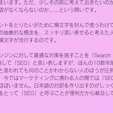
まいます。ただ、少しその前に考えておきたいの
語がなくならないのか……という問いです。
ントをとりたいがために横文字を好んで使うわけ
の抽象的な概念を、スッキリ言い表せると考えた
横文字が流行するのです。
ジンに対して最適な対策を施すことを「Search En
on」、略して「SEO」と言い表しますが、ほんの10数
と言われても何のことかわからない人のほうが圧
、今ではマーケティングに携わる人の間では「SE
ほぼいません。日本語の対訳を作り出すのがしっ
をとって「SEO」と呼ぶことが便利だから普及し