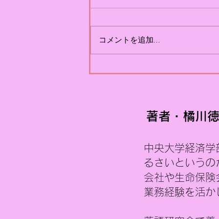
プから学ぶPRのタイミング
昨日、FIFAワールドカップ
コメントを追加…
2026がスペインの優勝で幕を閉
じました。 6月11日（日本時間
では12日）に開幕した約1か月
にわたる熱戦も終わり、少し寂
しさを感じる一方で、「そろそ
ろ別の話題でもいいかな」と思
う気持ちもあります。 実際、大
著者・橘川徳
会期間中はテレビをつければワ
ールドカップの話題ばかりでし
中央大学経済学
た。 日本代表がブラジルに敗れ
た後は報道量も少し落ち着きま
るさいというの
したが、もし日本がさらに勝ち
会社や生命保険
進んでいたら、連日
業務経験を活か