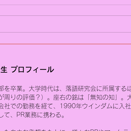
あまり得意ではありません
うす
ご承知かもしれませんが、ウイ
～あ
ンダムの主力事業は、美術展の
とい
PRです。 そのため、「美術展の
ては
PRをしている会社だから、社長
の区
も美術に詳しいのでしょう」と
た。
思われることがよくあります。
一般
しかし、はっきり言えば、私は
はど
子どもの頃から絵を描くことが
具体
生 プロフィール
苦手でした。美術の成績が特別
いな
良かった記憶もありませんし、
こで
部を卒業。大学時代は、落語研究会に所属する
高校では美術ではなく音楽を選
のP
択しました。 もちろん絵も上手
いう
が周りの評価？）。座右の銘は「無知の知」。
ではありません。ちなみに、こ
画と
会社での勤務を経て、1990年ウインダムに入
のブログに掲載しているイラ
ちろ
して、PR業務に携わる。