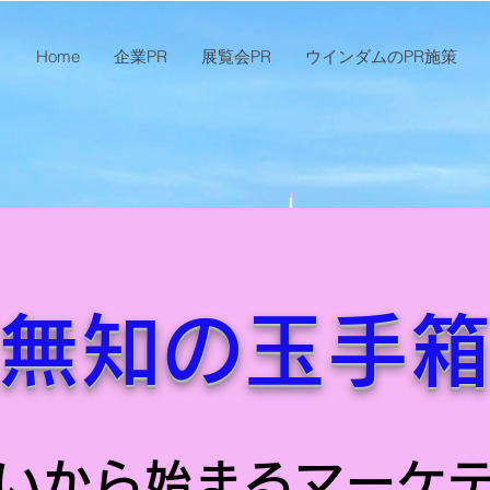
Home
企業PR
展覧会PR
ウインダムのPR施策
無知の玉手
いから始まるマーケ