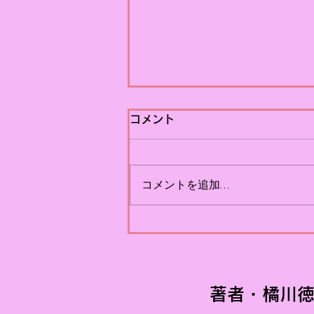
【PRおじさんのぼやき】お
コメント
じさんの「それってハラスメ
ント？」
最近、ある俳優と女優の間で起
コメントを追加…
きた出来事をきっかけに、ハラ
スメントが大きな話題になりま
した。最初にお断りしておきま
すが、私はハラスメントを肯定
するつもりはまったくありませ
ん。 相手が嫌だと感じれば、そ
れはハラスメントになり得ると
著者・橘川徳
いう考え方も理解しています