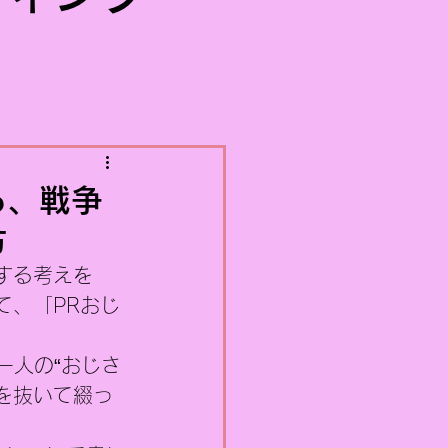
る、戦争
方
する考えを
て、「PRおじ
一人の“おじさ
を抜いて綴っ