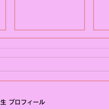
【PRおじさんのぼやき】
【P
「男が日傘？」と思っていた
けず
私ですが…
生 プロフィール