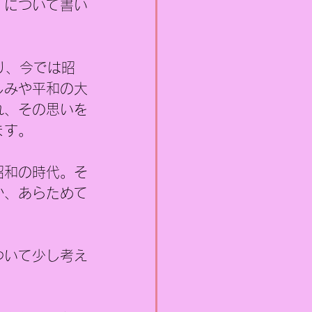
」について書い
り、今では昭
しみや平和の大
れ、その思いを
ます。
昭和の時代。そ
か、あらためて
ついて少し考え