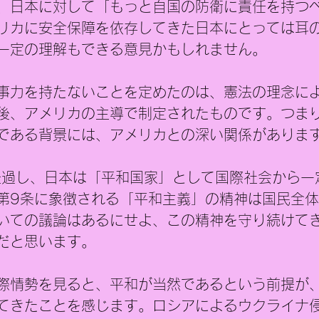
、日本に対して「もっと自国の防衛に責任を持つ
リカに安全保障を依存してきた日本にとっては耳
一定の理解もできる意見かもしれません。
事力を持たないことを定めたのは、憲法の理念に
後、アメリカの主導で制定されたものです。つま
である背景には、アメリカとの深い関係がありま
経過し、日本は「平和国家」として国際社会から一
第9条に象徴される「平和主義」の精神は国民全
いての議論はあるにせよ、この精神を守り続けて
だと思います。
際情勢を見ると、平和が当然であるという前提が
てきたことを感じます。ロシアによるウクライナ