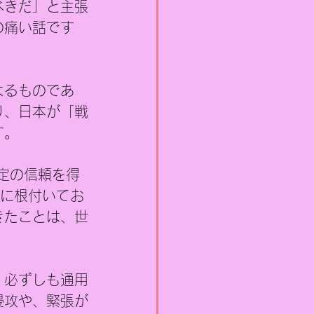
べきだ」と主張
の痛い話です
よるものであ
り、日本が「戦
す。
定の信頼を得
体に根付いてお
きたことは、世
、必ずしも通用
侵攻や、緊張が