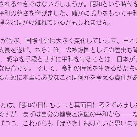
されるべきではないでしょうか。昭和という時代
平和の尊さを学びました。確かに武力をもって平
理念とはかけ離れているかもしれません。
年が過ぎ、国際社会は大きく変化しています。日本
成長を遂げ、さらに唯一の被爆国としての歴史も
ず、戦争を手段とせずに平和を守ることは、日本が
な使命です。 そして、令和の時代を生きる私たち
るために本当に必要なことは何かを考える責任が
さんは、昭和の日にちょっと真面目に考えてみまし
ですが、まずは自分の健康と家庭の平和から――
げつつ、これからも「ぼやき」続けたいと思いま