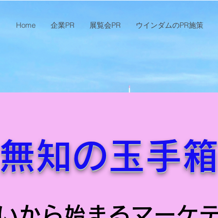
Home
企業PR
展覧会PR
ウインダムのPR施策
無知の玉手
いから始まるマーケ