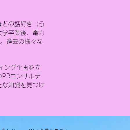
的な提案がほとんど書けて
かったように感じます。 そ
今回は、もし自分が原子力
ほどの話好き（う
Rを任されたらどうするかと
視点で、あえて具体的な企
大学
卒業後、電力
して整理してみました。も
社。過去の様々な
ん、実現可能性や関係者
ィング企画を立
PRコンサルテ
たな知識を見つけ