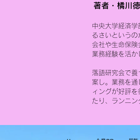
う気持ちもあります。 実際、大
著者・橘川徳
会期間中はテレビをつければワ
ールドカップの話題ばかりでし
中央大学経済学
た。 日本代表がブラジルに敗れ
た後は報道量も少し落ち着きま
るさいというの
したが、もし日本がさらに勝ち
会社や生命保険
進んでいたら、連日
業務経験を活か
落語研究会で養
案し。業務を通
ィングが好評を
たり、ランニン