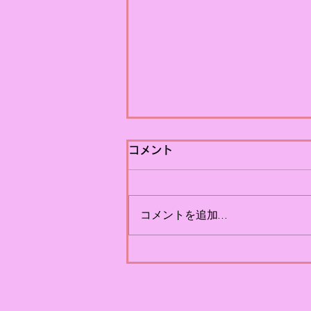
【PRコラム】ワールドカッ
コメント
プから学ぶPRのタイミング
昨日、FIFAワールドカップ
コメントを追加…
2026がスペインの優勝で幕を閉
じました。 6月11日（日本時間
では12日）に開幕した約1か月
にわたる熱戦も終わり、少し寂
しさを感じる一方で、「そろそ
ろ別の話題でもいいかな」と思