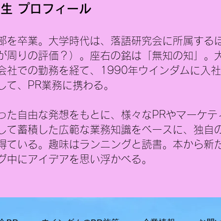
子どもの頃から絵を描くことが
具体
生 プロフィール
苦手でした。美術の成績が特別
いな
良かった記憶もありませんし、
こで
部を卒業。大学時代は、落語研究会に所属する
高校では美術ではなく音楽を選
のP
択しました。 もちろん絵も上手
いう
が周りの評価？）。座右の銘は「無知の知」。
ではありません。ちなみに、こ
画と
会社での勤務を経て、1990年ウインダムに入
のブログに掲載しているイラ
ちろ
して、PR業務に携わる。
った自由な発想をもとに、様々なPRやマーケテ
して蓄積した広範な業務知識をベースに、独自の
得ている。
趣味はランニングと読書。本から新
グ中にアイデアを思い浮かべる。