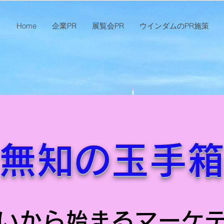
Home
企業PR
展覧会PR
ウインダムのPR施策
無知の玉手
いから始まるマーケ