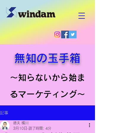
無知の玉手箱
～知らないから始ま
るマーケティング～
記事
徳夫 橘川
3月10日
読了時間: 4分