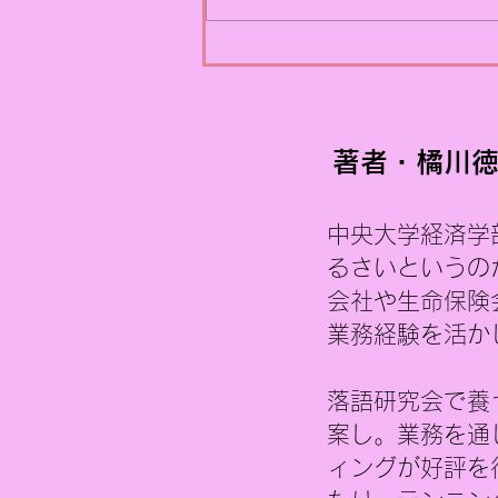
ント業界などPRが難しい業種に
ついてお話ししました。 今回は
反対に、PRしやすい業種や内容
にはどのような特徴があるのか
を考えてみたいと思います。 PR
しやすい業種の代表例として
著者・橘川徳
は、 新商品メーカー 飲食店 展
覧会 イベント 商業施設 観光施
中央大学経済学
設 エンターテインメント業界 な
どが挙げられます。 これらの業
るさいというの
種には共通点があります。
会社や生命保険
業務経験を活か
落語研究会で養
案し。業務を通
ィングが好評を