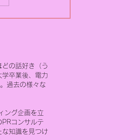
活動を考えるうえで「SEO
」は切り離せないものにな
います。 検索で上位表示さ
かどうかによって、問い合
数や売上にも大きな差が出
代です。 SEO対策には、大
分けて「内部対策」と「外
策」の2つがあります。 内
ほどの話好き（う
EO対策とは、 WEBサイトの
キ
大学
卒業後、電力
ーワード配置 モバイル対応
社。過去の様々な
ィング企画を立
PRコンサルテ
たな知識を見つけ