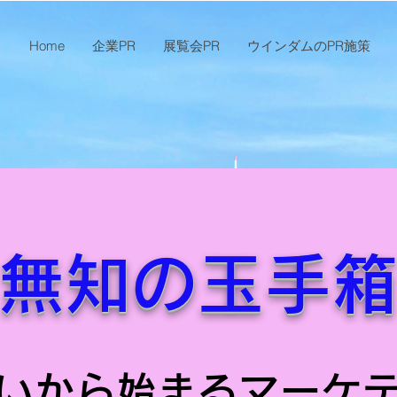
Home
企業PR
展覧会PR
ウインダムのPR施策
無知の玉手
いから始まるマーケ