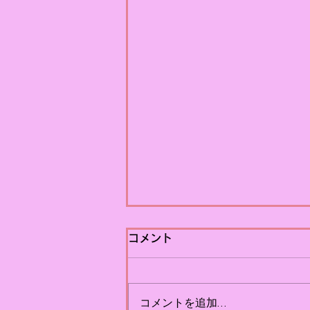
【PR特別講座】PRしやすい
コメント
業種には理由がある
～メディアが取り上げたくなる
コメントを追加…
情報とは～ 前回は、コンサルタ