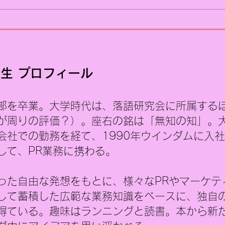
理店や企業の担当者向けにPRに
広報
関するWEBセミナーを実施しま
対策
した。 その後、参加者の方から
って
「コンサルタント会社のPRをし
れる
たいのだが、どのような方法が
わせ
あるだろうか」という相談を受
る時
生 プロフィール
けました。 そこで改めて考えて
きく
みたのですが、コンサルタント
部対
部を卒業。大学時代は、落語研究会に所属する
業界はPRが比較的難しい業種の
部S
一つだと思います。 PRの仕事を
構造 表示速度 タイトル設定 
が周りの評価？）。座右の銘は「無知の知」。
していると、「どんな業種でも
会社での勤務を経て、1990年ウインダムに入
PRできますか？
して、PR業務に携わる。
った自由な発想をもとに、様々なPRやマーケテ
して蓄積した広範な業務知識をベースに、独自の
得ている。
趣味はランニングと読書。本から新