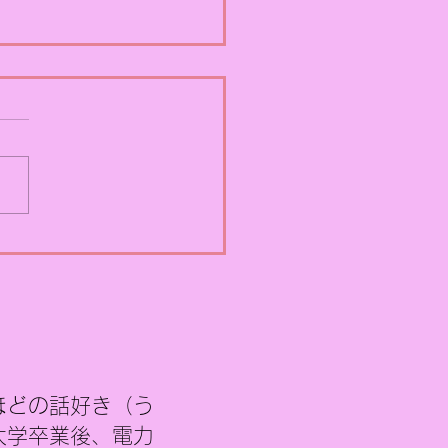
Rコラム】原子力PRはど
ればいいのか
えて「自分ならこうする」
う提言～ 原子力のPRについ
、4月15日のコラムで一応
切りをつけたつもりでし
 しかし振り返ってみると、
論に終始してしまい、「で
うすればいいのか」という
的な提案がほとんど書けて
かったように感じます。 そ
今回は、もし自分が原子力
ほどの話好き（う
Rを任されたらどうするかと
視点で、あえて具体的な企
大学
卒業後、電力