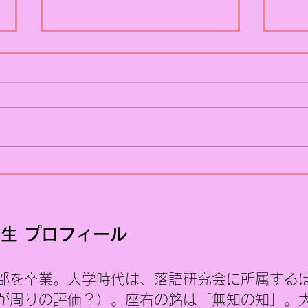
【PRコラム】実は、美術は
【P
あまり得意ではありません
うす
ご承知かもしれませんが、ウイ
～あ
ンダムの主力事業は、美術展の
とい
PRです。 そのため、「美術展の
ては
PRをしている会社だから、社長
の区
も美術に詳しいのでしょう」と
た。
思われることがよくあります。
一般
しかし、はっきり言えば、私は
はど
子どもの頃から絵を描くことが
具体
生 プロフィール
苦手でした。美術の成績が特別
いな
良かった記憶もありませんし、
こで
部を卒業。大学時代は、落語研究会に所属する
高校では美術ではなく音楽を選
のP
択しました。 もちろん絵も上手
いう
が周りの評価？）。座右の銘は「無知の知」。