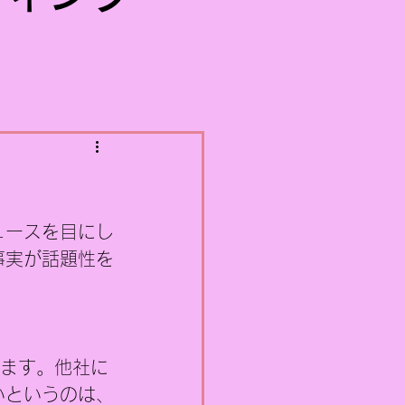
？
ュースを目にし
事実が話題性を
ります。他社に
いというのは、