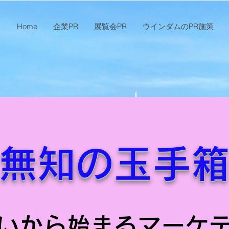
Home
企業PR
展覧会PR
ウインダムのPR施策
無知の玉手
いから始まるマーケ